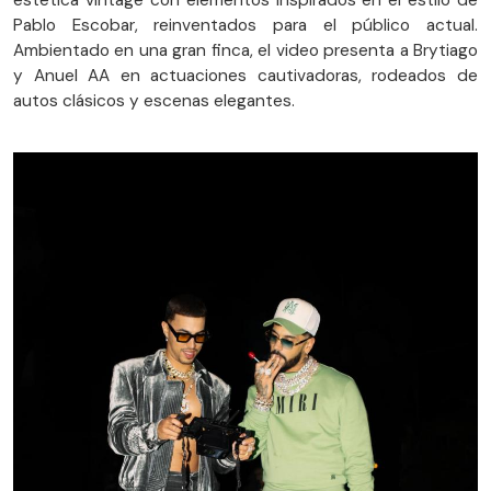
estética vintage con elementos inspirados en el estilo de
Pablo Escobar, reinventados para el público actual.
Ambientado en una gran finca, el video presenta a Brytiago
y Anuel AA en actuaciones cautivadoras, rodeados de
autos clásicos y escenas elegantes.