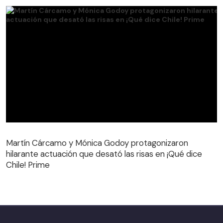
Martín Cárcamo y Mónica Godoy protagonizaron
hilarante actuación que desató las risas en ¡Qué dice
Martín Cárcamo y Mónica Godoy protagonizaron
Chile! Prime
hilarante actuación que desató las risas en ¡Qué dice
Chile! Prime