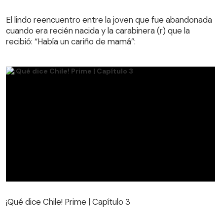
El lindo reencuentro entre la joven que fue abandonada
cuando era recién nacida y la carabinera (r) que la
El lindo reencuentro entre la joven que fue abandonada
recibió: “Había un cariño de mamá”:
cuando era recién nacida y la carabinera (r) que la
recibió: “Había un cariño de mamá”:
¡Qué dice Chile! Prime | Capítulo 3
¡Qué dice Chile! Prime | Capítulo 3