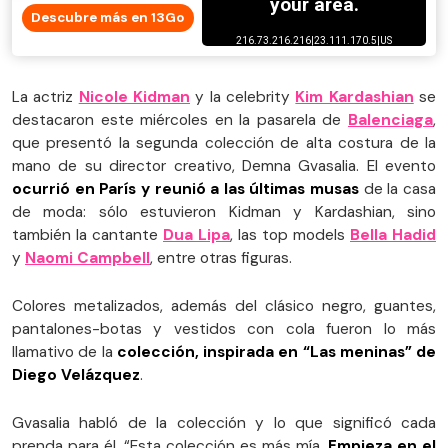
Descubre más en 13Go
La actriz
Nicole Kidman
y la celebrity
Kim Kardashian
se
destacaron este miércoles en la pasarela de
Balenciaga
,
que presentó la segunda colección de alta costura de la
mano de su director creativo, Demna Gvasalia. El evento
ocurrió en París y reunió a las últimas musas
de la casa
de moda: sólo estuvieron Kidman y Kardashian, sino
también la cantante
Dua Lipa
, las top models
Bella Hadid
y
Naomi Campbell
, entre otras figuras.
Colores metalizados, además del clásico negro, guantes,
pantalones-botas y vestidos con cola fueron lo más
llamativo de la
colección, inspirada en “Las meninas” de
Diego Velázquez
.
Gvasalia habló de la colección y lo que significó cada
prenda para él. “Esta colección es más mía.
Empieza en el