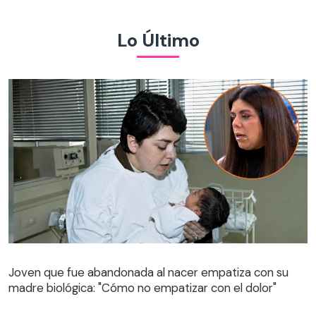
Lo Último
Joven que fue abandonada al nacer empatiza con su
madre biológica: "Cómo no empatizar con el dolor"
Joven que fue abandonada al nacer empatiza con su
madre biológica: "Cómo no empatizar con el dolor"