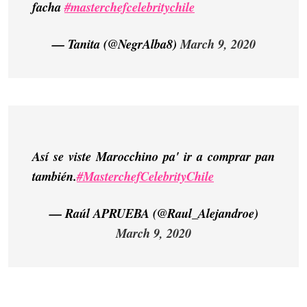
facha
#masterchefcelebritychile
— Tanita (@NegrAlba8)
March 9, 2020
Así se viste Marocchino pa' ir a comprar pan
también.
#MasterchefCelebrityChile
— Raúl APRUEBA (@Raul_Alejandroe)
March 9, 2020