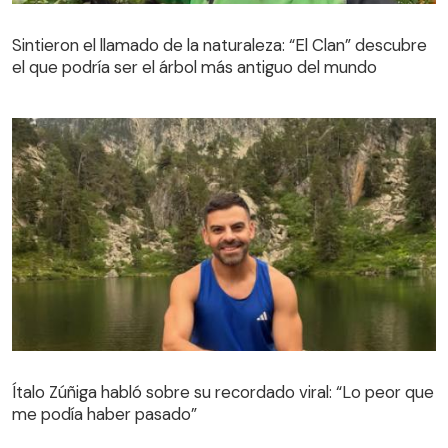
Sintieron el llamado de la naturaleza: “El Clan” descubre
el que podría ser el árbol más antiguo del mundo
Sintieron el llamado de la naturaleza: “El Clan” descubre
el que podría ser el árbol más antiguo del mundo
Ítalo Zúñiga habló sobre su recordado viral: “Lo peor que
me podía haber pasado”