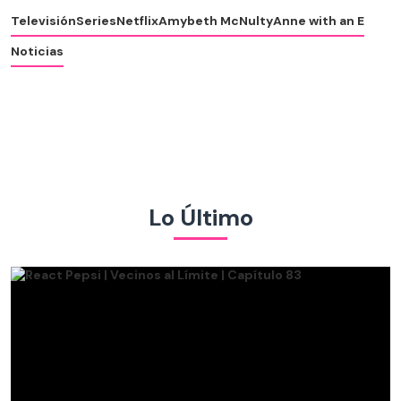
Televisión
Series
Netflix
Amybeth McNulty
Anne with an E
Noticias
Lo Último