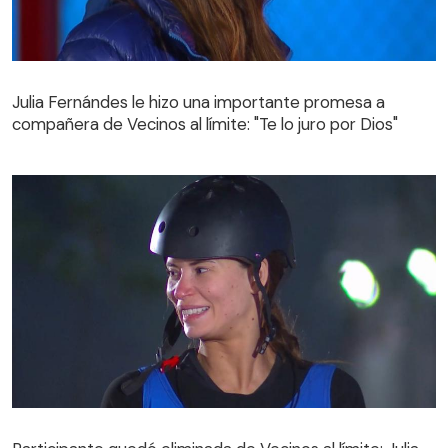
Julia Fernándes le hizo una importante promesa a
compañera de Vecinos al límite: "Te lo juro por Dios"
Julia Fernándes le hizo una importante promesa a
compañera de Vecinos al límite: "Te lo juro por Dios"
Participante quedó eliminada de Vecinos al límite: Julia
Fernándes la derrotó en intenso duelo