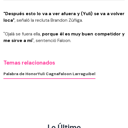
"Después esto lo va a ver afuera y (Yuli) se va a volver
loca"
, señaló la recluta Brandon Zúñiga.
"Ojalá se fuera ella,
porque él es muy buen competidor y
me sirve a mí
", sentenció Faloon.
Temas relacionados
Palabra de Honor
Yuli Cagna
Faloon Larraguibel
Lo Último