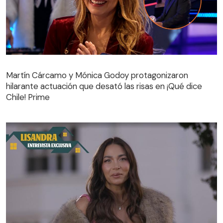
Martín Cárcamo y Mónica Godoy protagonizaron
hilarante actuación que desató las risas en ¡Qué dice
Martín Cárcamo y Mónica Godoy protagonizaron
Chile! Prime
hilarante actuación que desató las risas en ¡Qué dice
Chile! Prime