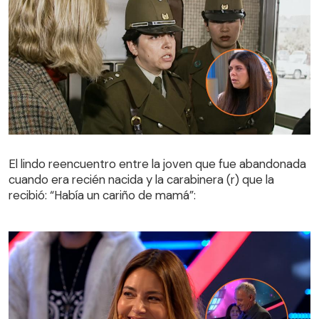
El lindo reencuentro entre la joven que fue abandonada
cuando era recién nacida y la carabinera (r) que la
El lindo reencuentro entre la joven que fue abandonada
recibió: “Había un cariño de mamá”:
cuando era recién nacida y la carabinera (r) que la
recibió: “Había un cariño de mamá”: