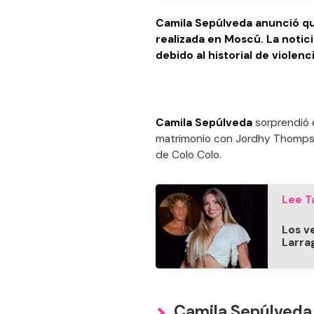
Camila Sepúlveda anunció q
realizada en Moscú. La notic
debido al historial de violenc
Camila Sepúlveda
sorprendió e
matrimonio con Jordhy Thompson
de Colo Colo.
Lee T
Los v
Larra
Camila Sepúlveda