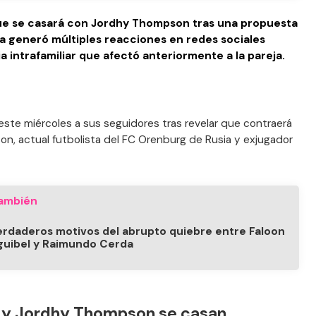
ue se casará con Jordhy Thompson tras una propuesta
ia generó múltiples reacciones en redes sociales
ia intrafamiliar que afectó anteriormente a la pareja.
ste miércoles a sus seguidores tras revelar que contraerá
, actual futbolista del FC Orenburg de Rusia y exjugador
ambién
erdaderos motivos del abrupto quiebre entre Faloon
guibel y Raimundo Cerda
 y Jordhy Thompson se casan