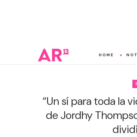
HOME
NOT
“Un sí para toda la v
de Jordhy Thompso
divid