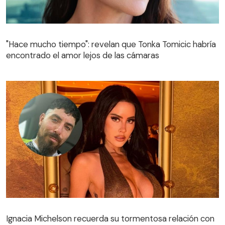
"Hace mucho tiempo": revelan que Tonka Tomicic habría
encontrado el amor lejos de las cámaras
Ignacia Michelson recuerda su tormentosa relación con
Sargento Rap: "Ese hombre me destruyó"
Ignacia Michelson recuerda su tormentosa relación con