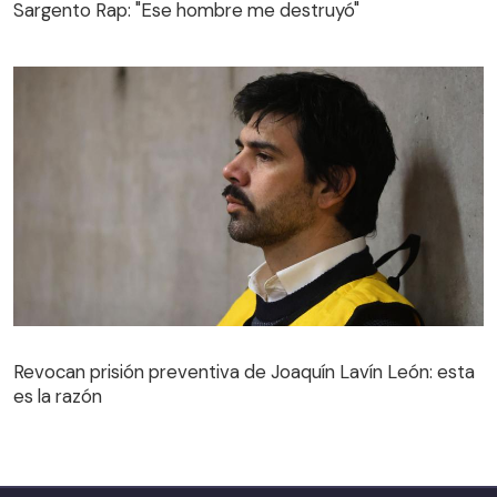
Sargento Rap: "Ese hombre me destruyó"
Revocan prisión preventiva de Joaquín Lavín León: esta
es la razón
Revocan prisión preventiva de Joaquín Lavín León: esta
es la razón