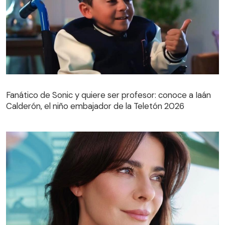
Fanático de Sonic y quiere ser profesor: conoce a Iaán
Calderón, el niño embajador de la Teletón 2026
Fanático de Sonic y quiere ser profesor: conoce a Iaán
Calderón, el niño embajador de la Teletón 2026