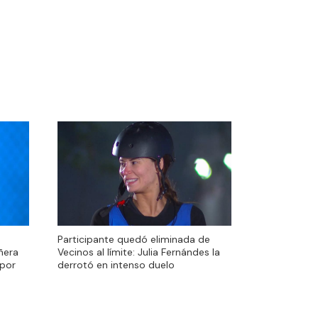
Participante quedó eliminada de
Participante quedó eliminada de
ñera
Vecinos al límite: Julia Fernándes la
ñera
Vecinos al límite: Julia Fernándes la
 por
derrotó en intenso duelo
 por
derrotó en intenso duelo