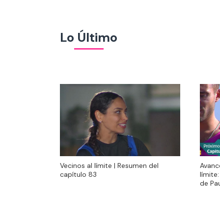
Lo Último
Vecinos al límite | Resumen del
Avanc
Vecinos al límite | Resumen del
Avanc
capítulo 83
límite
capítulo 83
límite
de Pa
de Pa