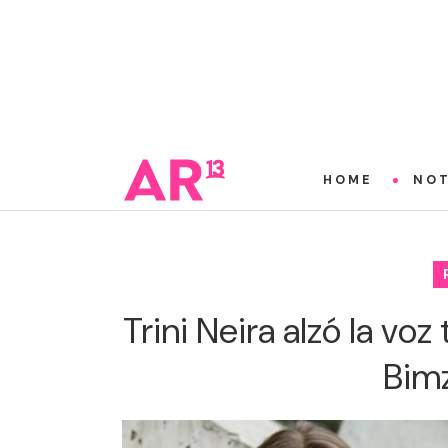
HOME
NOT
Trini Neira alzó la vo
Bimz