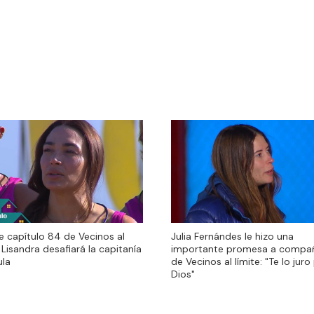
e capítulo 84 de Vecinos al
Julia Fernándes le hizo una
e capítulo 84 de Vecinos al
Julia Fernándes le hizo una
: Lisandra desafiará la capitanía
importante promesa a compa
: Lisandra desafiará la capitanía
importante promesa a compa
ula
de Vecinos al límite: "Te lo juro
ula
de Vecinos al límite: "Te lo juro
Dios"
Dios"