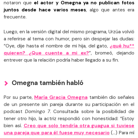
notaron que
el actor y Omegna ya no publican fotos
juntos desde hace varios meses
, algo que antes era
frecuente.
Luego, en la versión digital del mismo programa, Urzúa volvió
a referirse al tema con humor, pero sin despejar las dudas:
“Oye, dije hasta el nombre de mi hija, del gato,
¿qué hu**
quieren? ¿Que cuente a mi ex?
”, bromeó, dejando
entrever que la relación podría haber llegado a su fin.
Omegna también habló
Por su parte,
María Gracia Omegna
también dio señales
de un presente sin pareja durante su participación en el
podcast
Domingo 7
. Consultada sobre la posibilidad de
tener otro hijo, la actriz respondió con honestidad: “Estoy
bien así.
Creo que solo tendría otra guagua si tuviese
una pareja que para él fuese muy necesario
(…) Para mí