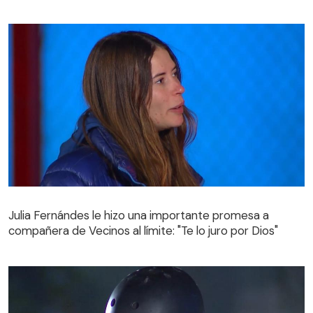
Julia Fernándes le hizo una importante promesa a
compañera de Vecinos al límite: "Te lo juro por Dios"
Julia Fernándes le hizo una importante promesa a
compañera de Vecinos al límite: "Te lo juro por Dios"