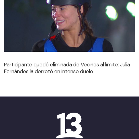
Participante quedó eliminada de Vecinos al límite: Julia
Fernándes la derrotó en intenso duelo
Participante quedó eliminada de Vecinos al límite: Julia
Fernándes la derrotó en intenso duelo