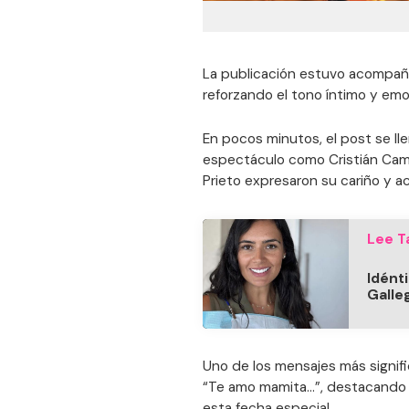
La publicación estuvo acompañ
reforzando el tono íntimo y emo
En pocos minutos, el post se ll
espectáculo como Cristián Camp
Prieto expresaron su cariño y 
Lee T
Idénti
Galle
Uno de los mensajes más signific
“Te amo mamita…”, destacando 
esta fecha especial.