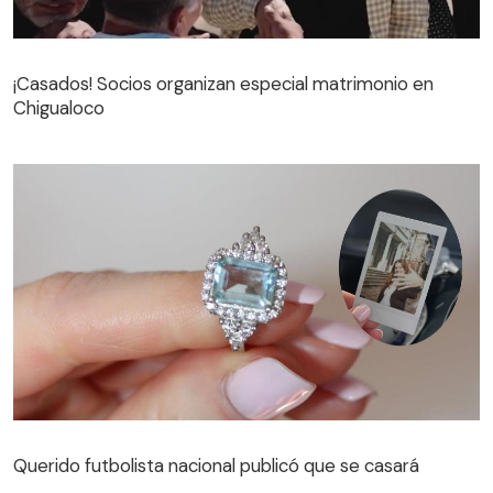
¡Casados! Socios organizan especial matrimonio en
Chigualoco
¡Casados! Socios organizan especial matrimonio en
Chigualoco
Querido futbolista nacional publicó que se casará