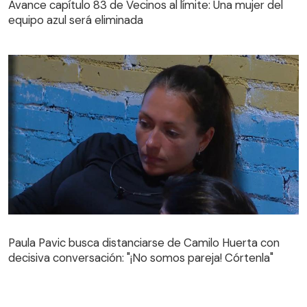
Avance capítulo 83 de Vecinos al límite: Una mujer del
equipo azul será eliminada
Paula Pavic busca distanciarse de Camilo Huerta con
decisiva conversación: "¡No somos pareja! Córtenla"
Paula Pavic busca distanciarse de Camilo Huerta con
decisiva conversación: "¡No somos pareja! Córtenla"