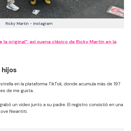
Ricky Martin - Instagram
 la original": así suena clásico de Ricky Martin en la
 hijos
 estrella en la plataforma TikTok, donde acumula más de 197
nes de me gusta.
rabó un video junto a su padre. El registro consistió en una
Love Nwantiti.