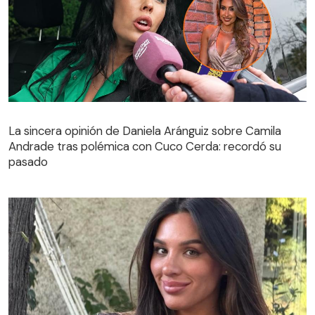
La sincera opinión de Daniela Aránguiz sobre Camila
Andrade tras polémica con Cuco Cerda: recordó su
La sincera opinión de Daniela Aránguiz sobre Camila
pasado
Andrade tras polémica con Cuco Cerda: recordó su
pasado