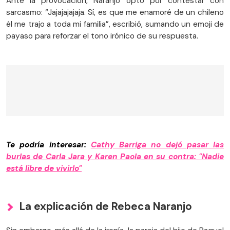
Ante la provocación, Naranjo optó por contestar con
sarcasmo: “Jajajajajaja. Sí, es que me enamoré de un chileno
él me trajo a toda mi familia”, escribió, sumando un emoji de
payaso para reforzar el tono irónico de su respuesta.
Te podría interesar:
Cathy Barriga no dejó pasar las
burlas de Carla Jara y Karen Paola en su contra: "Nadie
está libre de vivirlo"
La explicación de Rebeca Naranjo