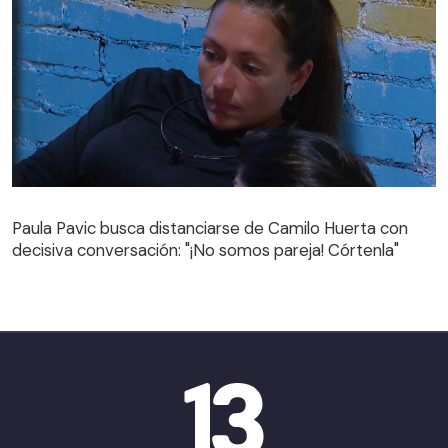
Paula Pavic busca distanciarse de Camilo Huerta con
decisiva conversación: "¡No somos pareja! Córtenla"
Paula Pavic busca distanciarse de Camilo Huerta con
decisiva conversación: "¡No somos pareja! Córtenla"