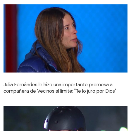
Julia Fernándes le hizo una importante promesa a
compañera de Vecinos al límite: "Te lo juro por Dios"
Julia Fernándes le hizo una importante promesa a
compañera de Vecinos al límite: "Te lo juro por Dios"