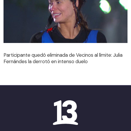
Participante quedó eliminada de Vecinos al límite: Julia
Fernándes la derrotó en intenso duelo
Participante quedó eliminada de Vecinos al límite: Julia
Fernándes la derrotó en intenso duelo