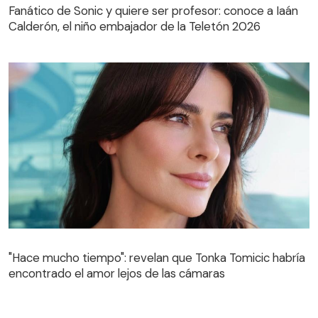
Calderón, el niño embajador de la Teletón 2026
Fanático de Sonic y quiere ser profesor: conoce a Iaán
Calderón, el niño embajador de la Teletón 2026
"Hace mucho tiempo": revelan que Tonka Tomicic habría
encontrado el amor lejos de las cámaras