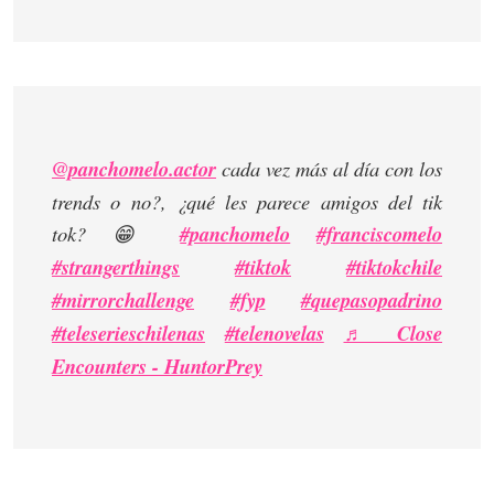
@panchomelo.actor
cada vez más al día con los
trends o no?, ¿qué les parece amigos del tik
tok? 😁
#panchomelo
#franciscomelo
#strangerthings
#tiktok
#tiktokchile
#mirrorchallenge
#fyp
#quepasopadrino
#teleserieschilenas
#telenovelas
♬ Close
Encounters - HuntorPrey