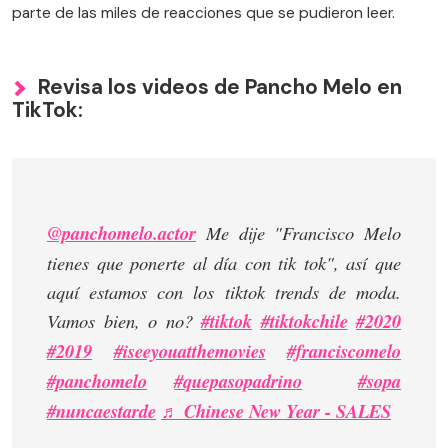
parte de las miles de reacciones que se pudieron leer.
Revisa los videos de Pancho Melo en
TikTok:
@panchomelo.actor
Me dije "Francisco Melo
tienes que ponerte al día con tik tok", así que
aquí estamos con los tiktok trends de moda.
Vamos bien, o no?
#tiktok
#tiktokchile
#2020
#2019
#iseeyouatthemovies
#franciscomelo
#panchomelo
#quepasopadrino
#sopa
#nuncaestarde
♬ Chinese New Year - SALES