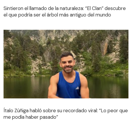
el que podría ser el árbol más antiguo del mundo
Sintieron el llamado de la naturaleza: “El Clan” descubre
el que podría ser el árbol más antiguo del mundo
Ítalo Zúñiga habló sobre su recordado viral: “Lo peor que
me podía haber pasado”