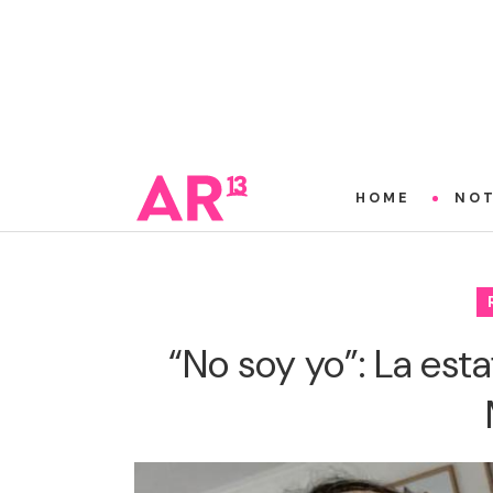
HOME
NOT
“No soy yo”: La est