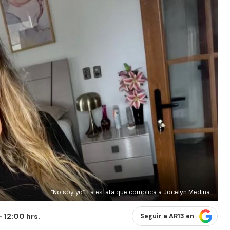
“No soy yo”: La estafa que complica a Jocelyn Medina
- 12:00 hrs.
Seguir a AR13 en