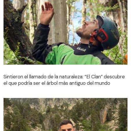
Sintieron el llamado de la naturaleza: “El Clan” descubre
el que podría ser el árbol más antiguo del mundo
Sintieron el llamado de la naturaleza: “El Clan” descubre
el que podría ser el árbol más antiguo del mundo