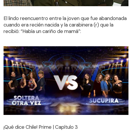
El lindo reencuentro entre la joven que fue abandonada
cuando era recién nacida y la carabinera (r) que la
El lindo reencuentro entre la joven que fue abandonada
recibió: “Había un cariño de mamá”:
cuando era recién nacida y la carabinera (r) que la
recibió: “Había un cariño de mamá”:
¡Qué dice Chile! Prime | Capítulo 3
¡Qué dice Chile! Prime | Capítulo 3