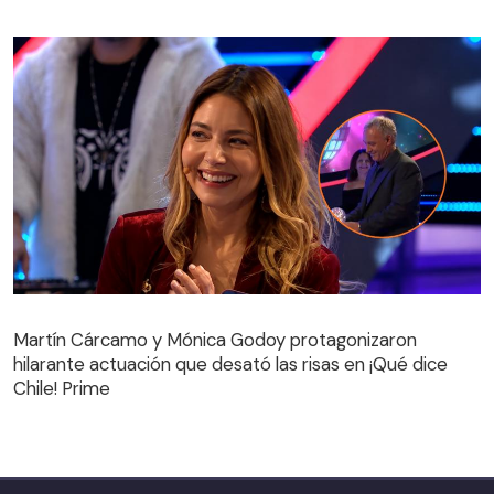
Martín Cárcamo y Mónica Godoy protagonizaron
hilarante actuación que desató las risas en ¡Qué dice
Martín Cárcamo y Mónica Godoy protagonizaron
Chile! Prime
hilarante actuación que desató las risas en ¡Qué dice
Chile! Prime