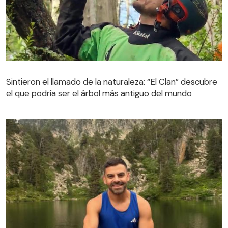
Sintieron el llamado de la naturaleza: “El Clan” descubre
el que podría ser el árbol más antiguo del mundo
Sintieron el llamado de la naturaleza: “El Clan” descubre
el que podría ser el árbol más antiguo del mundo