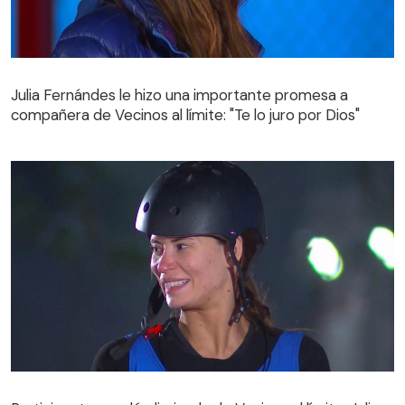
Julia Fernándes le hizo una importante promesa a
compañera de Vecinos al límite: "Te lo juro por Dios"
Julia Fernándes le hizo una importante promesa a
compañera de Vecinos al límite: "Te lo juro por Dios"
Participante quedó eliminada de Vecinos al límite: Julia
Fernándes la derrotó en intenso duelo