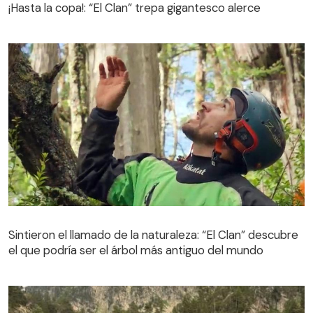
¡Hasta la copa!: “El Clan” trepa gigantesco alerce
Sintieron el llamado de la naturaleza: “El Clan” descubre
el que podría ser el árbol más antiguo del mundo
Sintieron el llamado de la naturaleza: “El Clan” descubre
el que podría ser el árbol más antiguo del mundo