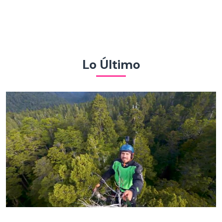
Lo Último
¡Hasta la copa!: “El Clan” trepa gigantesco alerce