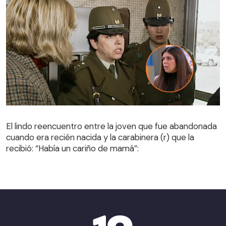
El lindo reencuentro entre la joven que fue abandonada
cuando era recién nacida y la carabinera (r) que la
El lindo reencuentro entre la joven que fue abandonada
recibió: “Había un cariño de mamá”:
cuando era recién nacida y la carabinera (r) que la
recibió: “Había un cariño de mamá”: