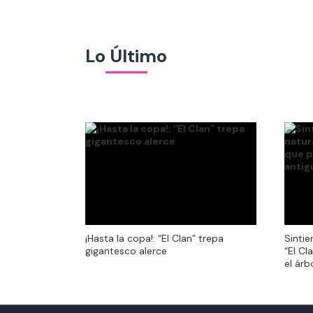
Lo Último
¡Hasta la copa!: “El Clan” trepa
Sintie
¡Hasta la copa!: “El Clan” trepa
Sintie
gigantesco alerce
“El Cl
gigantesco alerce
“El Cl
el ár
el ár