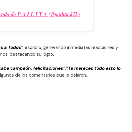
ida de P A I L I T A (@pailita.k7k)
s a Todos"
, escribió, generando inmediatas reacciones y
rios, destacando su logro.
abe campeón, felicitaciones",“Te mereces todo esto lo
lgunos de los comentarios que le dejaron.