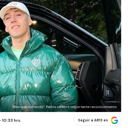
"Más que merecido": Pailita celebró importante reconocimiento
 10:33 hrs.
Seguir a AR13 en