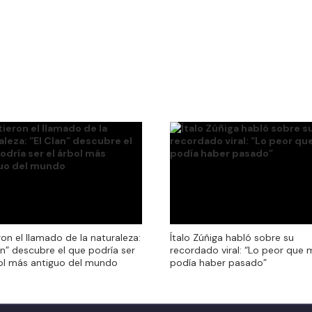
ron el llamado de la naturaleza:
ron el llamado de la naturaleza:
Ítalo Zúñiga habló sobre su
an” descubre el que podría ser
an” descubre el que podría ser
recordado viral: “Lo peor que 
bol más antiguo del mundo
bol más antiguo del mundo
podía haber pasado”