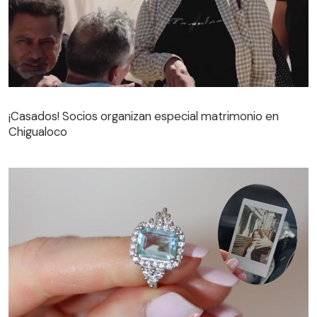
¡Casados! Socios organizan especial matrimonio en
Chigualoco
¡Casados! Socios organizan especial matrimonio en
Chigualoco