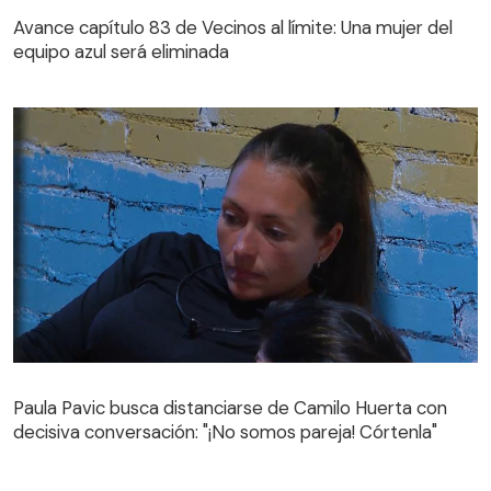
equipo azul será eliminada
Avance capítulo 83 de Vecinos al límite: Una mujer del
equipo azul será eliminada
Paula Pavic busca distanciarse de Camilo Huerta con
decisiva conversación: "¡No somos pareja! Córtenla"
Paula Pavic busca distanciarse de Camilo Huerta con
decisiva conversación: "¡No somos pareja! Córtenla"