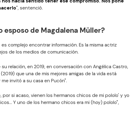
 nos hacía sentido tener ese compromiso. Nos pone
hacerlo
", sentenció.
ro esposo de Magdalena Müller?
, es complejo encontrar información. Es la misma actriz
lejos de los medios de comunicación.
su relación, en 2019, en conversación con Angélica Castro,
18 (2019) que una de mis mejores amigas de la vida está
 me invitó a su casa en Pucón".
, por si acaso, vienen los hermanos chicos de mi pololo' y yo
s... Y uno de los hermano chicos era mi (hoy) pololo",