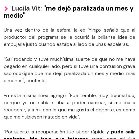
Lucila Vit: "
me dejó paralizada un mes y
medio"
Una vez dentro de la esfera, la ex 'Yingo' señaló que al
productor del programa se le ocurrió la brillante idea de
empujarla justo cuando estaba al lado de unas escaleras.
"Salí rodando y tuve muchísima suerte de que no me haya
pegado en cualquier lado, pero sí tuve una contusión grave
sacrocoxígea que me dejó paralizada un mes y medio, más
o menos", confesó.
En esta misma línea agregó: "Fue terrible; muy traumático,
porque yo no sabía si iba a poder caminar, si me iba a
recuperar, y a mí, con lo que me gusta el deporte, es como
que me hubiesen matado en vida".
"Por suerte la recuperación fue súper rápida y
pude salir
adelante. Me tuve que internar
, pero, para mí fue