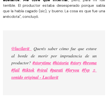
terrible. El productor estaba desesperado porque sabía
que la había cagado (sic), y bueno. La cosa es que fue una
anécdota", concluyó.
@lucilavit_
Querés saber cómo fue que estuve
al borde de morir por imprudencia de un
productor?
#storytime
#historia
#story
#broma
#fail
#tiktok
#viral
#parati
#foryou
#fyp
♬
sonido original - Lucilavit