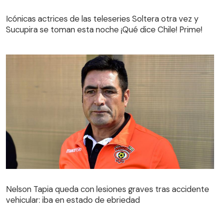
Icónicas actrices de las teleseries Soltera otra vez y
Sucupira se toman esta noche ¡Qué dice Chile! Prime!
Nelson Tapia queda con lesiones graves tras accidente
vehicular: iba en estado de ebriedad
Nelson Tapia queda con lesiones graves tras accidente
vehicular: iba en estado de ebriedad