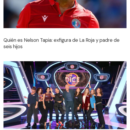
Quién es Nelson Tapia: exfigura de La Roja y padre de
seis hijos
Quién es Nelson Tapia: exfigura de La Roja y padre de
seis hijos