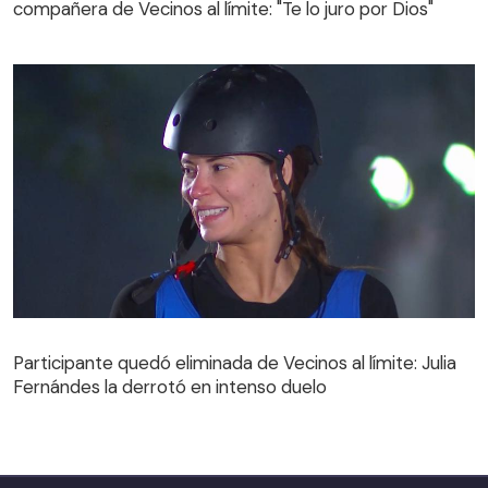
compañera de Vecinos al límite: "Te lo juro por Dios"
Participante quedó eliminada de Vecinos al límite: Julia
Fernándes la derrotó en intenso duelo
Participante quedó eliminada de Vecinos al límite: Julia
Fernándes la derrotó en intenso duelo