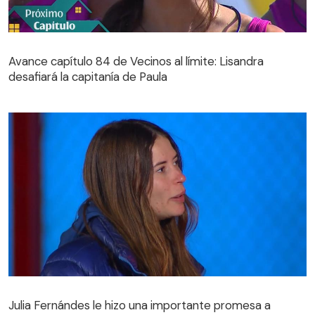
Avance capítulo 84 de Vecinos al límite: Lisandra
desafiará la capitanía de Paula
Avance capítulo 84 de Vecinos al límite: Lisandra
desafiará la capitanía de Paula
Julia Fernándes le hizo una importante promesa a
compañera de Vecinos al límite: "Te lo juro por Dios"
Julia Fernándes le hizo una importante promesa a