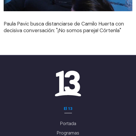
Paula Pavic busca distanciarse de Camilo Huerta con
decisiva conversación: "¡No somos pareja! Córtenla"
Paula Pavic busca distanciarse de Camilo Huerta con
decisiva conversación: "¡No somos pareja! Córtenla"
El 13
Portada
Programas