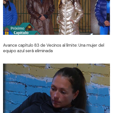
Avance capítulo 83 de Vecinos al límite: Una mujer del
equipo azul será eliminada
Avance capítulo 83 de Vecinos al límite: Una mujer del
equipo azul será eliminada