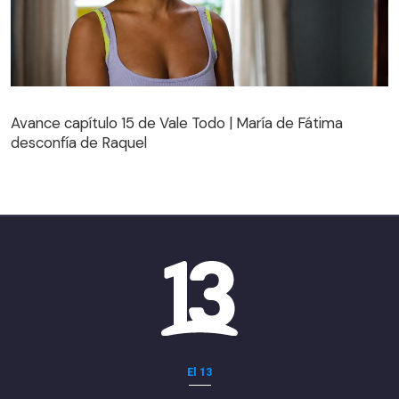
Avance capítulo 15 de Vale Todo | María de Fátima
desconfía de Raquel
Avance capítulo 15 de Vale Todo | María de Fátima
desconfía de Raquel
El 13