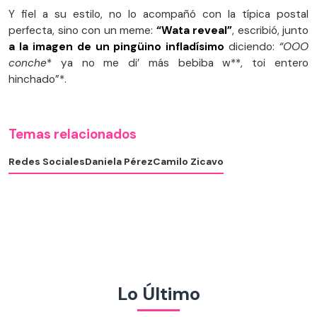
Y fiel a su estilo, no lo acompañó con la típica postal
perfecta, sino con un meme:
“Wata reveal”
, escribió, junto
a la imagen de un pingüino infladísimo
diciendo:
“OOO
conche
* ya no me di’ más bebiba w**, toi entero
hinchado”*.
Temas relacionados
Redes Sociales
Daniela Pérez
Camilo Zicavo
Lo Último