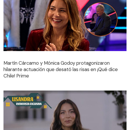
Martín Cárcamo y Mónica Godoy protagonizaron
hilarante actuación que desató las risas en ¡Qué dice
Martín Cárcamo y Mónica Godoy protagonizaron
Chile! Prime
hilarante actuación que desató las risas en ¡Qué dice
Chile! Prime