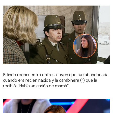
El lindo reencuentro entre la joven que fue abandonada
cuando era recién nacida y la carabinera (r) que la
El lindo reencuentro entre la joven que fue abandonada
recibió: “Había un cariño de mamá”:
cuando era recién nacida y la carabinera (r) que la
recibió: “Había un cariño de mamá”: