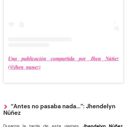
Una publicación compartida por Jhen Nùñez
(@jhen_nunez)
“Antes no pasaba nada…”: Jhendelyn
Núñez
Durante la tarde de este viernes,
Jhendelyn Núñez
,