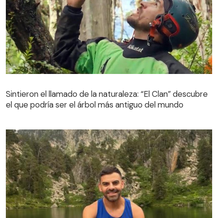
Sintieron el llamado de la naturaleza: “El Clan” descubre
el que podría ser el árbol más antiguo del mundo
Sintieron el llamado de la naturaleza: “El Clan” descubre
el que podría ser el árbol más antiguo del mundo