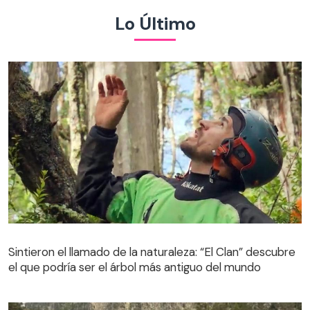
Lo Último
Sintieron el llamado de la naturaleza: “El Clan” descubre
el que podría ser el árbol más antiguo del mundo
Sintieron el llamado de la naturaleza: “El Clan” descubre
el que podría ser el árbol más antiguo del mundo