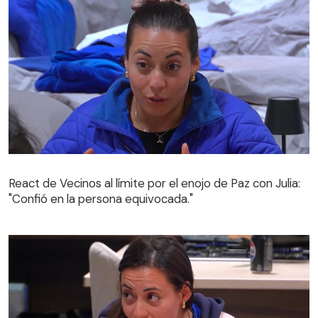
React de Vecinos al límite por el enojo de Paz con Julia:
"Confió en la persona equivocada."
React de Vecinos al límite por el enojo de Paz con Julia:
"Confió en la persona equivocada."