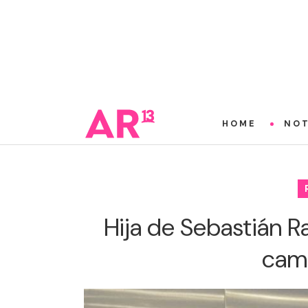
HOME
NOT
Hija de Sebastián R
camb