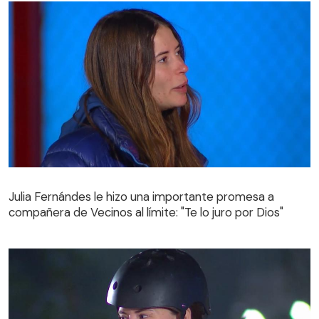
Julia Fernándes le hizo una importante promesa a
compañera de Vecinos al límite: "Te lo juro por Dios"
Julia Fernándes le hizo una importante promesa a
compañera de Vecinos al límite: "Te lo juro por Dios"