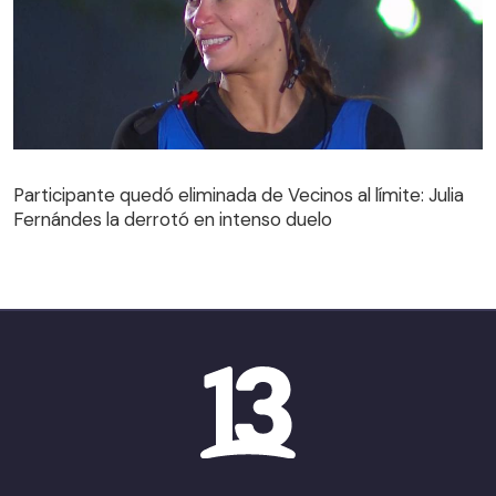
Participante quedó eliminada de Vecinos al límite: Julia
Fernándes la derrotó en intenso duelo
Participante quedó eliminada de Vecinos al límite: Julia
Fernándes la derrotó en intenso duelo