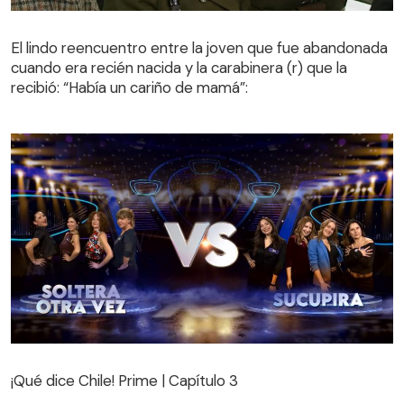
El lindo reencuentro entre la joven que fue abandonada
cuando era recién nacida y la carabinera (r) que la
El lindo reencuentro entre la joven que fue abandonada
recibió: “Había un cariño de mamá”:
cuando era recién nacida y la carabinera (r) que la
recibió: “Había un cariño de mamá”:
¡Qué dice Chile! Prime | Capítulo 3
¡Qué dice Chile! Prime | Capítulo 3