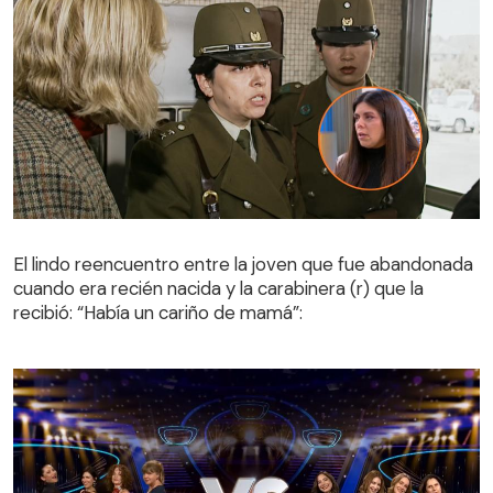
El lindo reencuentro entre la joven que fue abandonada
cuando era recién nacida y la carabinera (r) que la
El lindo reencuentro entre la joven que fue abandonada
recibió: “Había un cariño de mamá”:
cuando era recién nacida y la carabinera (r) que la
recibió: “Había un cariño de mamá”: