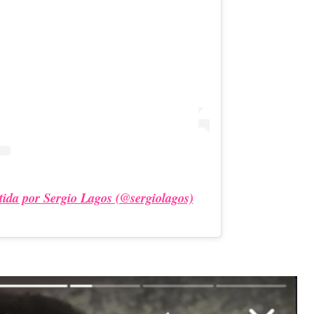
ida por Sergio Lagos (@sergiolagos)