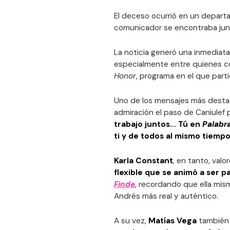
El deceso ocurrió en un depar
comunicador se encontraba junt
La noticia generó una inmediata
especialmente entre quienes co
Honor
, programa en el que parti
Uno de los mensajes más desta
admiración el paso de Caniulef p
trabajo juntos… Tú en
Palabr
ti y de todos al mismo tiemp
Karla Constant
, en tanto, valo
flexible que se animó a ser p
Finde
, recordando que ella mism
Andrés más real y auténtico.
A su vez,
Matías Vega
también 