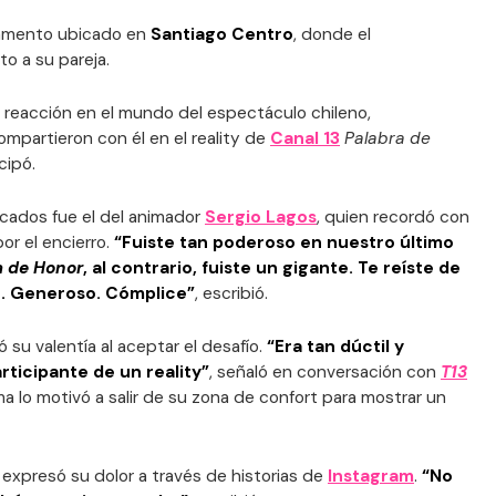
tamento ubicado en
Santiago Centro
, donde el
o a su pareja.
 reacción en el mundo del espectáculo chileno,
mpartieron con él en el reality de
Canal 13
Palabra de
cipó.
cados fue el del animador
Sergio Lagos
, quien recordó con
or el encierro.
“Fuiste tan poderoso en nuestro último
a de Honor
, al contrario, fuiste un gigante. Te reíste de
o. Generoso. Cómplice”
, escribió.
ró su valentía al aceptar el desafío.
“Era tan dúctil y
articipante de un reality”
, señaló en conversación con
T13
a lo motivó a salir de su zona de confort para mostrar un
expresó su dolor a través de historias de
Instagram
.
“No