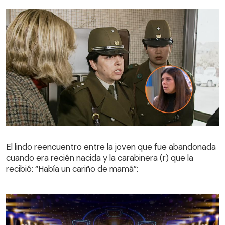
El lindo reencuentro entre la joven que fue abandonada
cuando era recién nacida y la carabinera (r) que la
El lindo reencuentro entre la joven que fue abandonada
recibió: “Había un cariño de mamá”:
cuando era recién nacida y la carabinera (r) que la
recibió: “Había un cariño de mamá”: