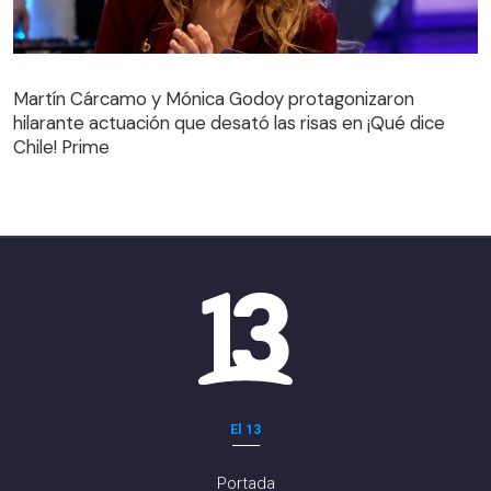
Martín Cárcamo y Mónica Godoy protagonizaron
hilarante actuación que desató las risas en ¡Qué dice
Martín Cárcamo y Mónica Godoy protagonizaron
Chile! Prime
hilarante actuación que desató las risas en ¡Qué dice
Chile! Prime
El 13
Portada