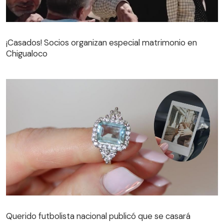
¡Casados! Socios organizan especial matrimonio en
Chigualoco
¡Casados! Socios organizan especial matrimonio en
Chigualoco
Querido futbolista nacional publicó que se casará