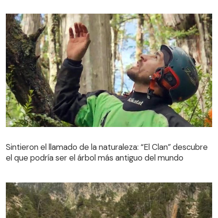
Sintieron el llamado de la naturaleza: “El Clan” descubre
el que podría ser el árbol más antiguo del mundo
Sintieron el llamado de la naturaleza: “El Clan” descubre
el que podría ser el árbol más antiguo del mundo