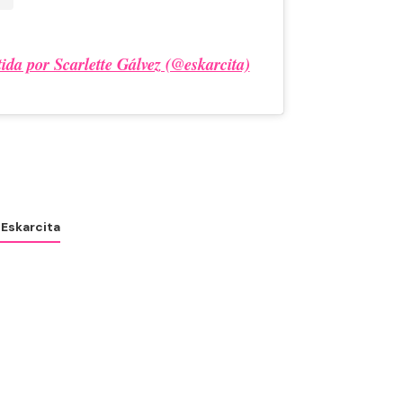
da por Scarlette Gálvez (@eskarcita)
z
Eskarcita