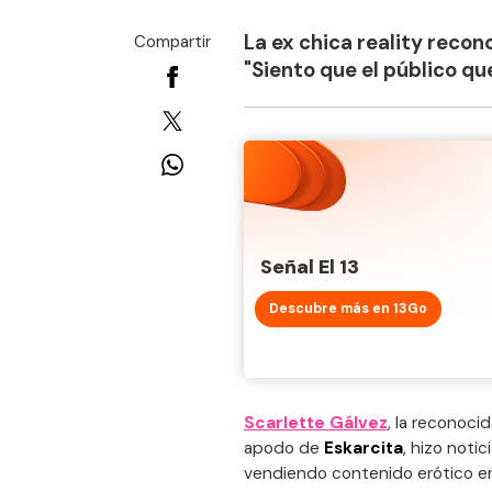
La ex chica reality recon
Compartir
"Siento que el público q
Señal El 13
Descubre más en 13Go
Scarlette Gálvez
, la reconoci
apodo de
Eskarcita
, hizo noti
vendiendo contenido erótico en 