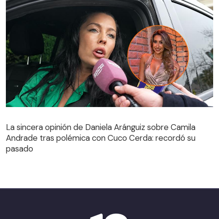
La sincera opinión de Daniela Aránguiz sobre Camila
Andrade tras polémica con Cuco Cerda: recordó su
La sincera opinión de Daniela Aránguiz sobre Camila
pasado
Andrade tras polémica con Cuco Cerda: recordó su
pasado